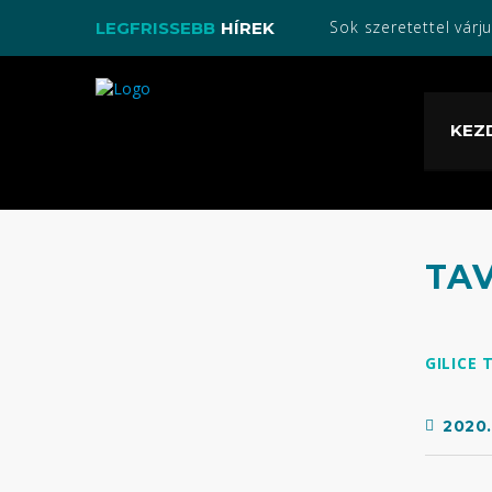
LEGFRISSEBB
HÍREK
KEZ
TAV
GILICE 
2020.