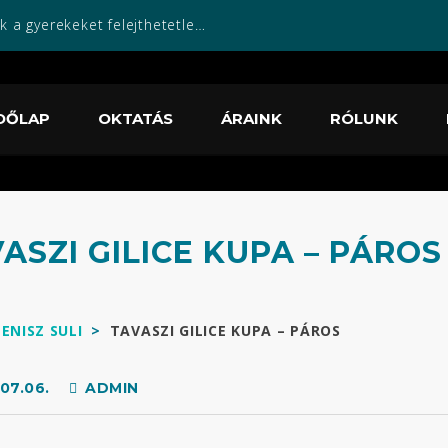
Sok szeretettel várjuk a gyerekeket felejthetetlen nyári táborainkba egész nyáron!
DŐLAP
OKTATÁS
ÁRAINK
RÓLUNK
ASZI GILICE KUPA – PÁROS
TENISZ SULI
>
TAVASZI GILICE KUPA – PÁROS
07.06.
ADMIN