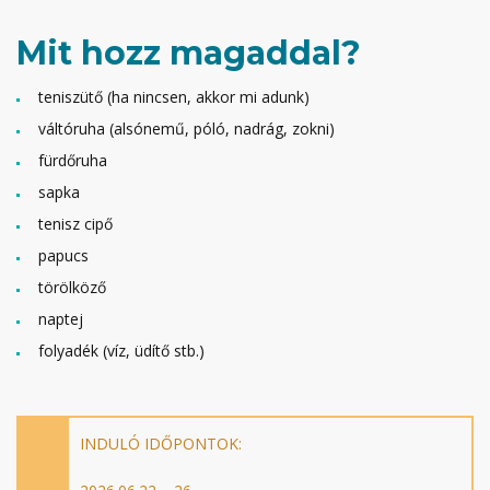
Mit hozz magaddal?
teniszütő (ha nincsen, akkor mi adunk)
váltóruha (alsónemű, póló, nadrág, zokni)
fürdőruha
sapka
tenisz cipő
papucs
törölköző
naptej
folyadék (víz, üdítő stb.)
INDULÓ IDŐPONTOK: