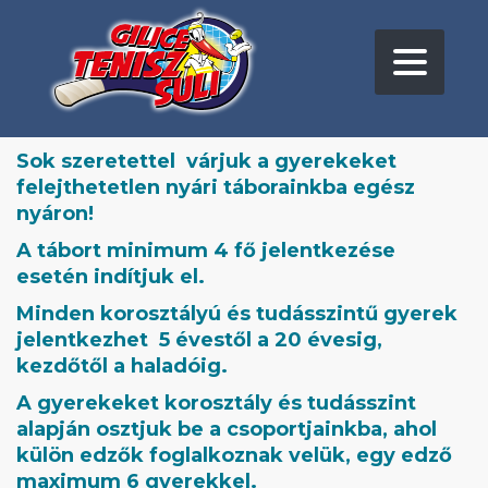
Sok szeretettel várjuk a gyerekeket
felejthetetlen nyári táborainkba egész
nyáron!
A tábort minimum 4 fő jelentkezése
esetén indítjuk el.
Minden korosztályú és tudásszintű gyerek
jelentkezhet 5 évestől a 20 évesig,
kezdőtől a haladóig.
A gyerekeket korosztály és tudásszint
alapján osztjuk be a csoportjainkba, ahol
külön edzők foglalkoznak velük, egy edző
maximum 6 gyerekkel.