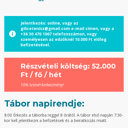
Jelentkezés: online, vagy az
gilicetenisz@gmail.com e-mail címen, vagy a
+36 30 470 1067 telefonszámon, vagy
személyesen az edzőknél 10.000 Ft előleg
befizetésével.
Részvételi költség: 52.000
Ft / fő / hét
10% testvérkedvezmény!
Tábor napirendje:
8:00 Érkezés a táborba reggel 8 órától. A tábor első napján 7:30-
kor kell jelentkezni a befizetések és a beiratkozás miatt.