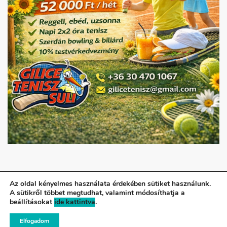
Az oldal kényelmes használata érdekében sütiket használunk.
A sütikről többet megtudhat, valamint módosíthatja a
© Gilice Tenisz Suli - Minden jog fenntartva!
beállításokat
ide kattintva
.
A weboldalt készítette a Colonial Design.
Elfogadom