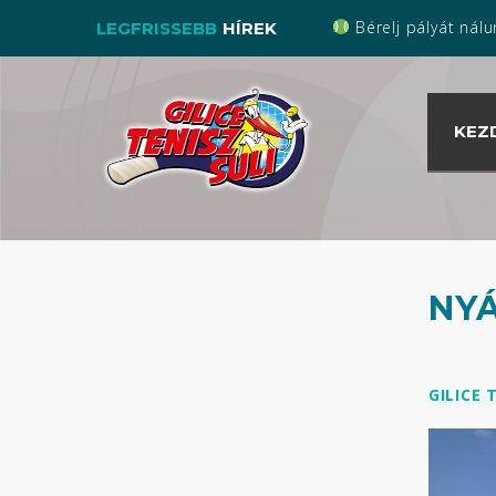
Bérelj pályát nálunk a s
LEGFRISSEBB
HÍREK
KEZ
NYÁ
GILICE 