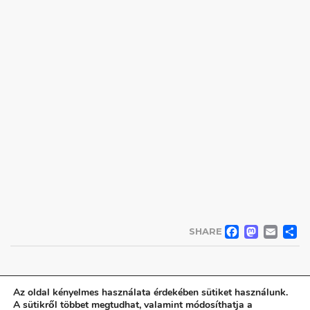
FACE
MA
EM
SHARE
Az oldal kényelmes használata érdekében sütiket használunk.
A sütikről többet megtudhat, valamint módosíthatja a